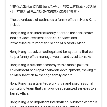
5.香港是亞洲重要的國際商業中心，地理位置優越，交通便
利，方便與國際上的家族成員或商業夥伴聯繫。
The advantages of setting up a family office in Hong Kong
include:
Hong Kong is an internationally oriented financial center
that provides excellent financial services and
infrastructure to meet the needs of a family office.
Hong Kong has advanced legal and tax systems that can
help a family office manage wealth and avoid tax risks.
Hong Kong is a stable economy with a stable political
environment and rapid economic development, making it
an ideal location to manage family assets.
Hong Kong has a talented workforce and a professional
consulting team that can provide specialized services to a
family office.
Hong Kong is an important international business center in
Asia, with a favorable location and convenient