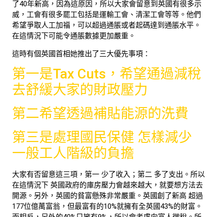
了40年新高，因為這原因，所以大家會留意到英國有很多示
威，工會有很多罷工包括是運輸工會、清潔工會等等。他們
希望爭取人工加福，可以超過通脹或者起碼達到通脹水平。
在這情況下可能令通脹數據更加嚴重。
這時有個英國首相她推出了三大優先事項：
第一是Tax Cuts，希望通過減稅
去舒緩大家的財政壓力
第二希望透過補貼能源的洗費
第三是處理國民保健 怎樣減少
一般工人階級的負擔
大家有否留意這三項，第一 少了收入；第二 多了支出。所以
在這情況下 英國政府的庫房壓力會越來越大，就要想方法去
開源。另外，英國的貧富懸殊非常嚴重。英國創了新高 超過
177位億萬富翁，但最富有的10%就擁有全英國43%的財富。