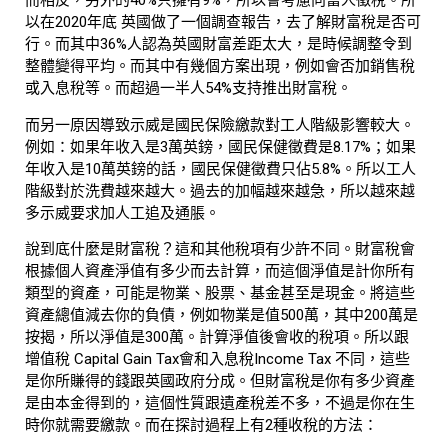
而相反，另外的40%只擁有9%，所以會考慮向富人徵稅。所
以在2020年底 英國做了一個調查報告，去了解財富稅是否可
行。而其中36%人認為英國財富差距太大，是時候調整令到
整體變得平均。而其中有幾個方案出現，例如會否加銷售稅
或入息稅等。而超過一半人54%支持推出財富稅。
而另一原因導致示威是國民保險繳款對工人階級影響較大。
例如：如果年收入是3萬英鎊，國民保健徵費是8.17%；如果
年收入是10萬英鎊的話，國民保健徵費只佔5.8%。所以工人
階級對於洗費越來越大。過去的加幅越來越急，所以越來越
多示威要求加人工追及通脹。
說到底什麼是財富稅？這和其他稅項有少許不同。財富稅會
根據個人資產淨值有多少而去計算，而這個淨值是計你所有
類型的資產，可能是物業、股票、基金甚至是現金。將這些
資產總值減去你的負債，例如物業是值500萬，其中200萬是
按揭，所以淨值是300萬。計算淨值後會收的稅項。所以跟
增值稅 Capital Gain Tax會和入息稅Income Tax 不同，這些
是你所賺得的錢跟英國政府分成。但財富稅是你有多少資產
是由本金得到的，這個性質跟遺產稅差不多，不過是你在生
時你就需要繳款。而在探討過程上有2種收稅的方法：