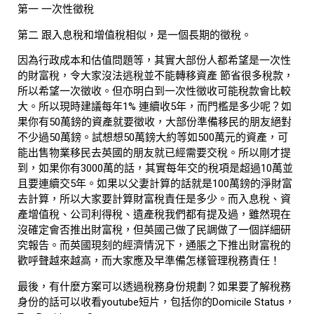
第一 一次性徵稅
第二 跟入息稅和增值稅相似，是一個長期的徵稅。
因為行政成本和估值問題等，其實大部份人都希望是一次性
的財富稅，令大家沒法逃稅並不能轉移資產 節省很多稅款，
所以希望一次徵收。但亦明白到一次性徵收可能稅款會比較
大。所以現時建議每年1% 連續收5年，而門檻是多少呢？如
果你有50萬鎊的資產就要徵收，大部份準備移民的朋友絕對
不少過50萬鎊。試想想50萬鎊大約等如500萬元的資產，可
能出售物業移民去英國的朋友就已經需要交稅。所以剛才提
到，如果你有3000萬的話，其實每年交的稅項是超過10萬並
且要連續交5年。如果以父妻計算的話就是100萬鎊的淨財富
去計算，所以大家要計算財富稅責任是多少。而入息稅、資
產增值稅、公司利得稅、遺產稅我們都有提及過，雖然現在
沒確定會否推出財富稅，但英國己做了民調做了一個詳細研
究報告。而英國現刻的經濟情況下，通脹之下推出財富稅的
歡呼聲越來越高，而大家應及早準備怎樣管理稅務責任！
最後，有什麼方案可以透過稅務身份規劃？如果要了解稅務
身份的話可以收看youtube短片，包括你的Domicile Status，