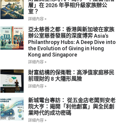
層」在 2026 年爭相升級家族辦公
室？
詳細內容 »
亞太慈善之都：香港與新加坡在家族
辦公室慈善發展的深度博弈 Asia’s
Philanthropy Hubs: A Deep Dive into
the Evolution of Giving in Hong
Kong and Singapore
詳細內容 »
財富結構的保衛戰：高淨值家庭移民
前理財的 8 大隱形風險
詳細內容 »
新城電台專訪： 從五金店老闆到安老
院大亨：揭開「利他創富」與全民創
業時代的成功密碼
詳細內容 »