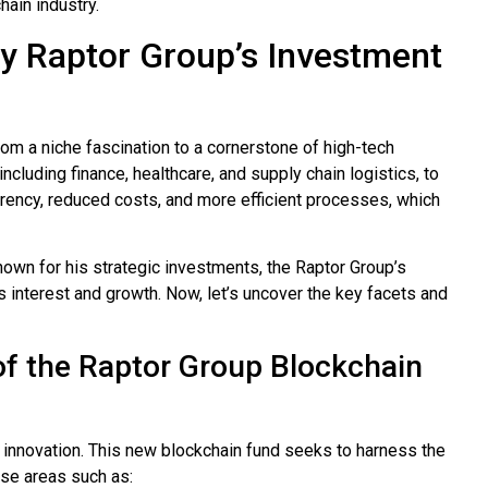
hain industry.
y Raptor Group’s Investment
rom a niche fascination to a cornerstone of high-tech
cluding finance, healthcare, and supply chain logistics, to
rency, reduced costs, and more efficient processes, which
own for his strategic investments, the Raptor Group’s
 interest and growth. Now, let’s uncover the key facets and
of the Raptor Group Blockchain
 innovation. This new blockchain fund seeks to harness the
rse areas such as: