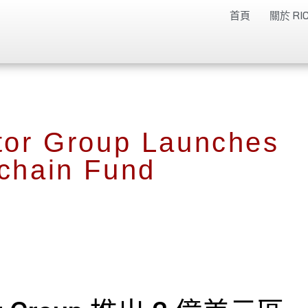
首頁
關於 RIC
ptor Group Launches
kchain Fund