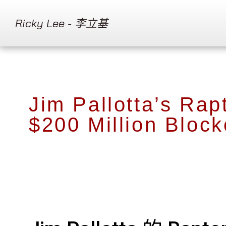
Ricky Lee - 李立基
Jim Pallotta’s Ra
$200 Million Bloc