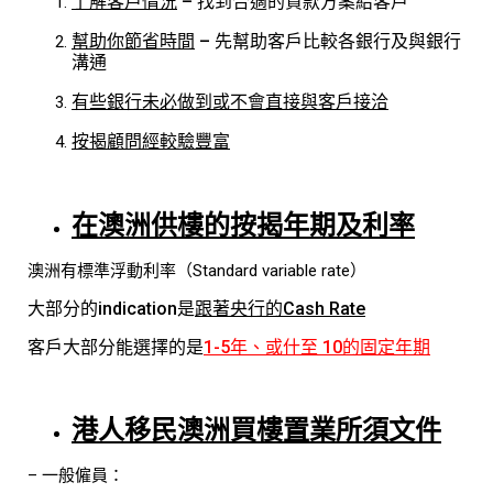
了解客戶情況
– 找到合適的貸款方案給客戶
幫助你節省時間
– 先幫助客戶比較各銀行及與銀行
溝通
有些銀行未必做到或不會直接與客戶接洽
按揭顧問經較驗豐富
在澳洲供樓
的
按揭年期及利
率
澳洲有標準浮動利率（Standard variable rate）
大部分的indication是
跟著央行的Cash Rate
客戶大部分能選擇的是
1-5年、或什至 10的固定年期
港人移民澳洲買樓置業所須文
件
– 一般僱員：