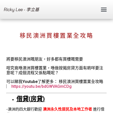
Ricky Lee - 李立基
移民澳洲買樓置業全攻略
將要移民澳洲嘅朋友，好多都有買樓嘅需要
咁究竟喺澳洲買樓置業，喺做按揭房貸方面有啲咩要注
意呢？成個流程又係點嘅呢？
可以睇我Youtube了解更多： 移民澳洲買樓置業全攻略
︳
https://youtu.be/bdGWVAGmCDg
借貸
(
房貸
)
-澳洲的四大銀行歡迎
澳洲永久性居民及本地工作者
進行借