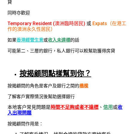
貸
同時亦歡迎
Temporary Resident (澳洲臨時居民)
或
Expats（在港工
作的澳洲永久性居民）
如果
香港經營生意
或
收入未達標
的話
可能第二、三層的銀行，私人銀行可以較幫助獲得房貸
按揭顧問點樣幫到你
？
按揭顧問的角色是客户及銀行之間的
橋樑
了解客戶實際情況後幫助選擇銀行
本地客户常見問題是
時間不足夠或者不達標
、
信用
或
收
入出現問題
按揭顧問作用是：