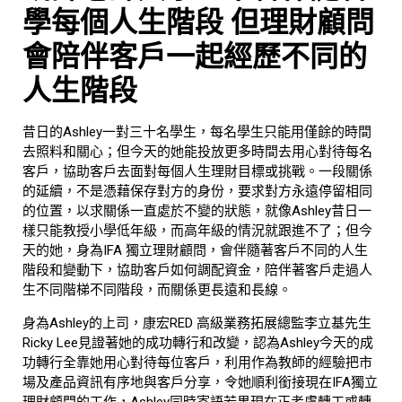
學每個人生階段 但理財顧問
會陪伴客戶一起經歷不同的
人生階段
昔日的Ashley一對三十名學生，每名學生只能用僅餘的時間
去照料和關心；但今天的她能投放更多時間去用心對待每名
客戶，協助客戶去面對每個人生理財目標或挑戰。一段關係
的延續，不是憑藉保存對方的身份，要求對方永遠停留相同
的位置，以求關係一直處於不變的狀態，就像Ashley昔日一
樣只能教授小學低年級，而高年級的情況就跟進不了；但今
天的她，身為IFA 獨立理財顧問，會伴隨著客戶不同的人生
階段和變動下，協助客戶如何調配資金，陪伴著客戶走過人
生不同階梯不同階段，而關係更長遠和長線。
身為Ashley的上司，康宏RED 高級業務拓展總監李立基先生
Ricky Lee見證著她的成功轉行和改變，認為Ashley今天的成
功轉行全靠她用心對待每位客戶，利用作為教師的經驗把市
場及產品資訊有序地與客戶分享，令她順利銜接現在IFA獨立
理財顧問的工作，Ashley同時寄語若果現在正考慮轉工或轉