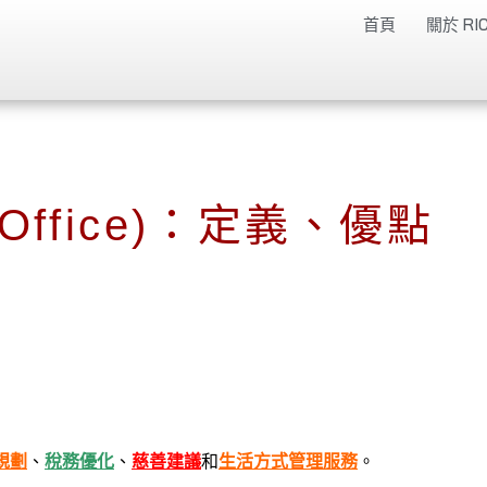
首頁
關於 RIC
 Office)：定義、優點
規劃
、
稅務優化
、
慈善建議
和
生活方式管理服務
。