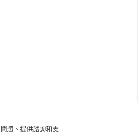
家族辦公室：為家庭提供專業服務、解決問題、提供諮詢和支持，改善家庭健康與福祉