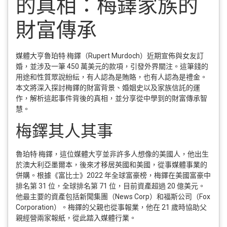
的真相：梅鐸家族的
財富傳承
媒體大亨魯珀特·梅鐸（Rupert Murdoch）近期宣佈與女友訂
婚，並涉及一筆 450 萬美元的款項，引發外界關注。這筆錢的
用途和性質眾說紛紜，有人認為是賄賂，也有人認為是禮金。
本文將深入探討梅鐸的財富背景、婚姻史以及家族信託的運
作，解析這起事件背後的真相，並分享從中學到的財富傳承智
慧。
梅鐸其人其事
魯珀特·梅鐸，這位媒體大亨並非許多人想像的美國人，他出生
於澳大利亞墨爾本，後來才移居英國和美國，從事媒體事業的
併購。根據《富比士》2022 年全球富豪榜，梅鐸在美國富豪中
排名第 31 位，全球排名第 71 位，目前資產超過 20 億美元。
他最主要的資產包括新聞集團（News Corp）和福斯公司（Fox
Corporation）。梅鐸的父親也從事報業，他在 21 歲時協助父
親經營兩家報紙，從此踏入媒體行業。