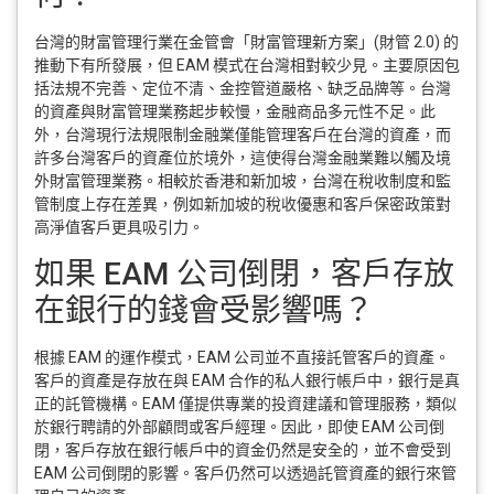
台灣的財富管理行業在金管會「財富管理新方案」(財管 2.0) 的
推動下有所發展，但 EAM 模式在台灣相對較少見。主要原因包
括法規不完善、定位不清、金控管道嚴格、缺乏品牌等。台灣
的資產與財富管理業務起步較慢，金融商品多元性不足。此
外，台灣現行法規限制金融業僅能管理客戶在台灣的資產，而
許多台灣客戶的資產位於境外，這使得台灣金融業難以觸及境
外財富管理業務。相較於香港和新加坡，台灣在稅收制度和監
管制度上存在差異，例如新加坡的稅收優惠和客戶保密政策對
高淨值客戶更具吸引力。
如果 EAM 公司倒閉，客戶存放
在銀行的錢會受影響嗎？
根據 EAM 的運作模式，EAM 公司並不直接託管客戶的資產。
客戶的資產是存放在與 EAM 合作的私人銀行帳戶中，銀行是真
正的託管機構。EAM 僅提供專業的投資建議和管理服務，類似
於銀行聘請的外部顧問或客戶經理。因此，即使 EAM 公司倒
閉，客戶存放在銀行帳戶中的資金仍然是安全的，並不會受到
EAM 公司倒閉的影響。客戶仍然可以透過託管資產的銀行來管