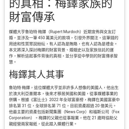
的真相：梅鐸家族的
財富傳承
媒體大亨魯珀特·梅鐸（Rupert Murdoch）近期宣佈與女友訂
婚，並涉及一筆 450 萬美元的款項，引發外界關注。這筆錢的
用途和性質眾說紛紜，有人認為是賄賂，也有人認為是禮金。
本文將深入探討梅鐸的財富背景、婚姻史以及家族信託的運
作，解析這起事件背後的真相，並分享從中學到的財富傳承智
慧。
梅鐸其人其事
魯珀特·梅鐸，這位媒體大亨並非許多人想像的美國人，他出生
於澳大利亞墨爾本，後來才移居英國和美國，從事媒體事業的
併購。根據《富比士》2022 年全球富豪榜，梅鐸在美國富豪中
排名第 31 位，全球排名第 71 位，目前資產超過 20 億美元。
他最主要的資產包括新聞集團（News Corp）和福斯公司（Fox
Corporation）。梅鐸的父親也從事報業，他在 21 歲時協助父
親經營兩家報紙，從此踏入媒體行業。