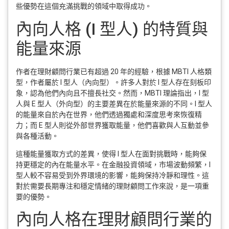
些優勢在這個充滿挑戰的領域中取得成功。
內向人格 (I 型人) 的特質與
能量來源
作者在理財顧問行業已有超過 20 年的經驗，根據 MBTI 人格類
型，作者屬於 I 型人（內向型）。許多人對於 I 型人存在刻板印
象，認為他們內向且不擅長社交。然而，MBTI 理論指出，I 型
人與 E 型人（外向型）的主要差異在於能量來源的不同。I 型人
的能量來自於內在世界，他們透過獨處和深度思考來恢復精
力；而 E 型人則從外部世界獲取能量，他們喜歡與人互動並參
與各種活動。
這種能量獲取方式的差異，使得 I 型人在面對挑戰時，能夠保
持更穩定的內在能量水平。在金融投資領域，市場波動頻繁，I
型人較不容易受到外界環境的影響，能夠保持冷靜和理性。這
對於需要長期專注和穩定情緒的理財顧問工作來說，是一項重
要的優勢。
內向人格在理財顧問行業的