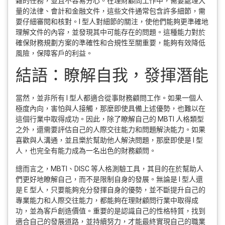
雜的任務，並且不容易分心。在理財顧問工作中，需要處理大
量的法律、會計和金融文件，這些文件通常包含許多細節，需
要仔細審閱和核對。I 型人對細節的關注，使他們能夠更準確地
理解文件的內容，並發現其中可能存在的問題。這種能力對於
確保財務規劃方案的準確性和合規性至關重要，能夠有效降低
風險，保障客戶的利益。
結語：瞭解自我，發揮潛能
當然，並非所有 I 型人都適合從事財務顧問工作。如果一個人
極度內向，害怕與人接觸，那麼即使具備上述優勢，也難以在
這個行業中取得成功。因此，除了瞭解自己的 MBTI 人格類型
之外，還需要評估自己的人際交往能力和問題解決能力。如果
喜歡與人溝通，並且樂於幫助他人解決問題，那麼即使是 I 型
人，也完全有能力成為一名出色的財務顧問。
總而言之，MBTI、DISC 等人格測驗工具，其目的在於幫助人
們更好地瞭解自己，而不是限制自身的發展。無論是 I 型人還
是 E 型人，只要能夠充分發揮自身的優勢，並不斷提升自己的
專業能力和人際交往能力，都能夠在理財顧問行業中取得成
功，並為客戶創造價值。重要的是認識自己的性格特質，找到
適合自己的發展道路，並持續努力，才能最終實現自己的職業