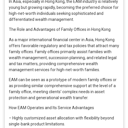
In Asia, especially in Hong Kong, the EAM industry is relatively
young but growing rapidly, becoming the preferred choice for
high-net-worth individuals seeking sophisticated and
differentiated wealth management.
The Role and Advantages of Family Offices in Hong Kong
As a major international financial center in Asia, Hong Kong
offers favorable regulatory and tax policies that attract many
family offices. Family offices primarily assist families with
wealth management, succession planning, and related legal
and tax matters, providing comprehensive wealth
management services for high-net-worth families.
EAM can be seen as a prototype of modern family offices or
as providing similar comprehensive support at the level of a
family office, meeting clients’ complex needs in asset
protection and generational wealth transfer.
How EAM Operates and Its Service Advantages
– Highly customized asset allocation with flexibility beyond
single-bank product limitations.