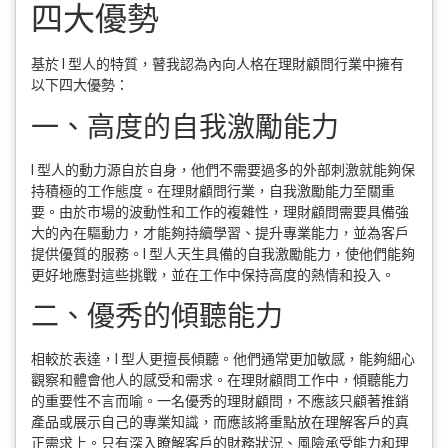
四大優勢
基於 I 型人的特質，瞽我認為內向人格在理財顧問行業中擁有
以下四大優勢：
一、高度的自我激勵能力
I 型人的動力源自於自身，他們不需要過多的外部刺激就能夠保
持積極的工作態度。在理財顧問行業，自我激勵能力至關重
要。由於市場的波動性和工作的複雜性，理財顧問需要具備強
大的內在驅動力，才能夠持續學習、提升專業能力，並為客戶
提供優質的服務。I 型人天生具備的自我激勵能力，使他們能夠
更好地應對這些挑戰，並在工作中保持高度的熱情和投入。
二、優秀的傾聽能力
相較於表達，I 型人更擅長傾聽。他們通常更加敏感，能夠細心
觀察和體會他人的感受和需求。在理財顧問工作中，傾聽能力
的重要性不言而喻。一名優秀的理財顧問，不應該只顧著推銷
產品或展示自己的專業知識，而應該將重點放在理解客戶的真
正需求上。只有深入瞭解客戶的財務狀況、風險承受能力和理