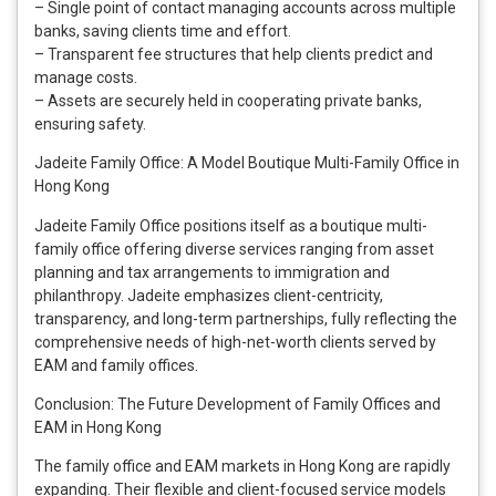
– Single point of contact managing accounts across multiple
banks, saving clients time and effort.
– Transparent fee structures that help clients predict and
manage costs.
– Assets are securely held in cooperating private banks,
ensuring safety.
Jadeite Family Office: A Model Boutique Multi-Family Office in
Hong Kong
Jadeite Family Office positions itself as a boutique multi-
family office offering diverse services ranging from asset
planning and tax arrangements to immigration and
philanthropy. Jadeite emphasizes client-centricity,
transparency, and long-term partnerships, fully reflecting the
comprehensive needs of high-net-worth clients served by
EAM and family offices.
Conclusion: The Future Development of Family Offices and
EAM in Hong Kong
The family office and EAM markets in Hong Kong are rapidly
expanding. Their flexible and client-focused service models