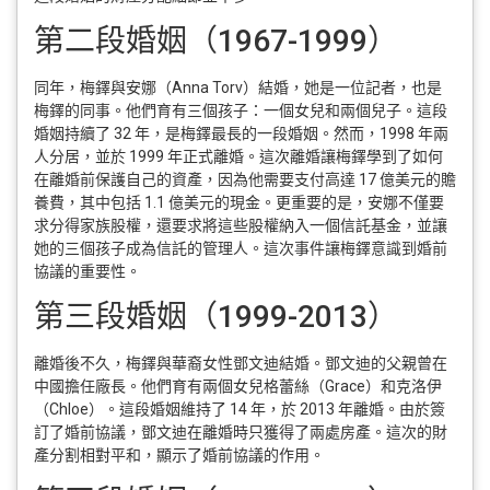
第二段婚姻（1967-1999）
同年，梅鐸與安娜（Anna Torv）結婚，她是一位記者，也是
梅鐸的同事。他們育有三個孩子：一個女兒和兩個兒子。這段
婚姻持續了 32 年，是梅鐸最長的一段婚姻。然而，1998 年兩
人分居，並於 1999 年正式離婚。這次離婚讓梅鐸學到了如何
在離婚前保護自己的資產，因為他需要支付高達 17 億美元的贍
養費，其中包括 1.1 億美元的現金。更重要的是，安娜不僅要
求分得家族股權，還要求將這些股權納入一個信託基金，並讓
她的三個孩子成為信託的管理人。這次事件讓梅鐸意識到婚前
協議的重要性。
第三段婚姻（1999-2013）
離婚後不久，梅鐸與華裔女性鄧文迪結婚。鄧文迪的父親曾在
中國擔任廠長。他們育有兩個女兒格蕾絲（Grace）和克洛伊
（Chloe）。這段婚姻維持了 14 年，於 2013 年離婚。由於簽
訂了婚前協議，鄧文迪在離婚時只獲得了兩處房產。這次的財
產分割相對平和，顯示了婚前協議的作用。