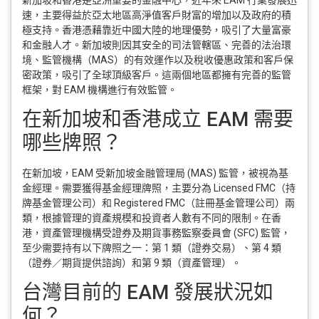
速，主要得益於亞太地區高淨值客戶財富的增加以及政府的積
極支持。香港憑藉靠近中國大陸的地理優勢，吸引了大量富豪
和金融人才。新加坡則因其安全的司法管轄區、完善的法治環
境、監管機構（MAS）的有效運作以及稅收優惠政策和客戶保
密政策，吸引了全球頂級客戶。這兩個地區都擁有完善的監管
框架，對 EAM 機構進行有效監管。
在新加坡和香港成立 EAM 需要
哪些牌照？
在新加坡，EAM 受新加坡金融管理局 (MAS) 監管，被視為基
金經理。需要獲得基金經理牌照，主要分為 Licensed FMC（持
牌基金管理公司）和 Registered FMC（註冊基金管理公司）兩
類，根據管理的資產規模和投資者人數有不同的限制。在香
港，資產管理機構受證券及期貨事務監察委員會 (SFC) 監管，
至少需要持有以下牌照之一：第 1 類（證券交易）、第 4 類
（證券／期貨提供諮詢）和第 9 類（資產管理）。
台灣目前的 EAM 發展狀況如
何？