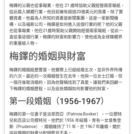
梅鐸的父親也從事報業，他在 21 歲時協助父親經營兩家報紙，
從此踏入媒體行業。他目前擁有超過20億美元的資產。除了實
體資產，他最為人所知的資產是新聞集團，這是一家新聞機
構，以及福斯公司。梅鐸是如何進入這個行業的呢？他的父親
也從事報業，他在21歲時幫助父親開始經營兩家報紙，從此一
直從事這個行業。梅鐸的財富和影響力，使他成為全球媒體界
的重量級人物。
梅鐸的婚姻與財富
梅鐸的婚姻經歷豐富，他實際上已經結婚五次，並非外界所傳
的六次。最近的一次婚姻發生在去年，他與一位女士訂婚，但
一個月後取消婚約，因為他聲稱找到了真愛。讓我們來回顧一
下梅鐸的婚姻歷程，以及這些婚姻如何影響他的財富。
第一段婚姻（1956-1967）
梅鐸的第一任妻子是派翠西亞（Patricia Booker），一位模特
兒和百貨公司模特兒。他們於 1956 年結婚，育有一女普魯登
斯（Prudence），婚姻維持了 11 年，於 1967 年離婚。關於
這段婚姻的財產分配細節並不多。