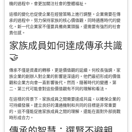
機的過程中，會更加關注社會的整體福祉。
這樣的變化也促使企業在經營策略上進行調整。企業需要在傳
承的過程中，努力保持家族的核心價值觀，同時適應時代的變
化。新一代企業家不僅要具備商業頭腦，還需要有強烈的社會
責任感。
家族成員如何達成傳承共識
🤝
傳承不僅是資產的轉移，更是價值觀的延續。何校長強調，家
族企業的創辦人對企業的影響是深遠的。他們最初形成的價值
觀和企業方向會一直影響後代。然而，隨著時代的變遷，第
二、第三代可能會對這些價值觀有不同的理解和看法。
在這樣的背景下，家族成員之間需要達成共識，以確保企業的
可持續發展。建立良好的溝通機制和共同的目標是非常重要
的。這不僅能促進家族成員之間的理解，還能在面對外部挑戰
時形成合力。
傳承的智慧：選賢不避親