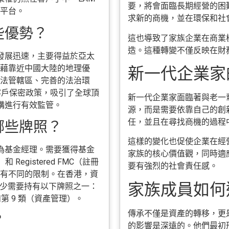
要，將會面臨長期經營的困
平台。
求新的商機，並在環保和社
些優勢？
這也導致了家族企業在商業
造。這種轉變不僅反映在財
業發展迅速，主要得益於亞太
藉靠近中國大陸的地理優
新一代企業家的
法管轄區、完善的法治環
客戶保密政策，吸引了全球頂
新一代企業家面臨著與老一
機構進行有效監管。
源，而是需要依靠自己的創
任，並且在尋找商機的過程
哪些牌照？
這樣的變化也促使企業在經
被視為基金經理。需要獲得基金
家族的核心價值觀，同時適
Registered FMC（註冊
要有強烈的社會責任感。
有不同的限制。在香港，資
家族成員如何達
，至少需要持有以下牌照之一：
第 9 類（資產管理）。
傳承不僅是資產的轉移，更
？
的影響是深遠的。他們最初