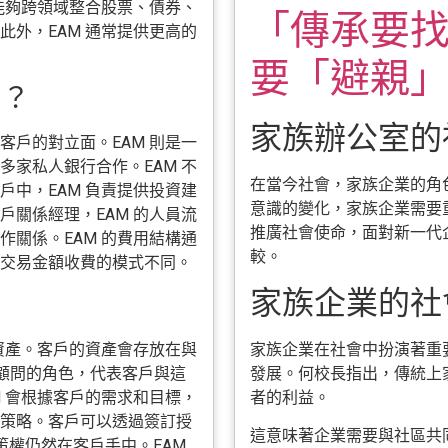
能夠跨領域整合股票、債券、
「傳承要找
外，EAM 通常提供更高的
要「避親
別？
家族辦公室的
戶的對立面。EAM 則是一
家私人銀行合作。EAM 不
在當今社會，家族企業的角
中，EAM 負責提供投資建
意識的變化，家族企業需要
關係經理，EAM 的人員流
推廣社會使命，面對新一代
關係。EAM 的費用結構通
較。
交易金額收費的模式不同。
家族企業的社會
家族企業在社會中扮演著重
資產。客戶的資產會存放在與
發展。何校長指出，傳統上
方顧問的角色，代表客戶與這
者的利益。
 會根據客戶的需求和目標，
策略。客戶可以透過簽訂授
這意味著企業需要與社區共
策權仍然在客戶手中。EAM