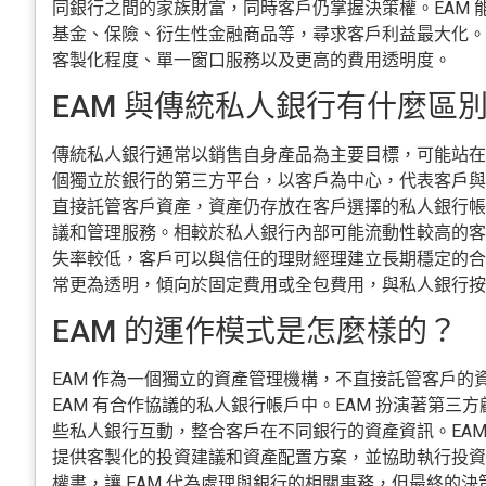
同銀行之間的家族財富，同時客戶仍掌握決策權。EAM 
基金、保險、衍生性金融商品等，尋求客戶利益最大化。此
客製化程度、單一窗口服務以及更高的費用透明度。
EAM 與傳統私人銀行有什麼區
傳統私人銀行通常以銷售自身產品為主要目標，可能站在客
個獨立於銀行的第三方平台，以客戶為中心，代表客戶與多
直接託管客戶資產，資產仍存放在客戶選擇的私人銀行帳戶
議和管理服務。相較於私人銀行內部可能流動性較高的客戶
失率較低，客戶可以與信任的理財經理建立長期穩定的合作
常更為透明，傾向於固定費用或全包費用，與私人銀行按
EAM 的運作模式是怎麼樣的？
EAM 作為一個獨立的資產管理機構，不直接託管客戶的
EAM 有合作協議的私人銀行帳戶中。EAM 扮演著第三
些私人銀行互動，整合客戶在不同銀行的資產資訊。EAM
提供客製化的投資建議和資產配置方案，並協助執行投資
權書，讓 EAM 代為處理與銀行的相關事務，但最終的決