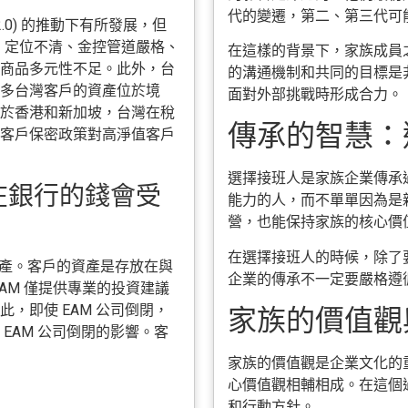
代的變遷，第二、第三代可
0) 的推動下有所發展，但
、定位不清、金控管道嚴格、
在這樣的背景下，家族成員
商品多元性不足。此外，台
的溝通機制和共同的目標是
多台灣客戶的資產位於境
面對外部挑戰時形成合力。
於香港和新加坡，台灣在稅
傳承的智慧：選
客戶保密政策對高淨值客戶
選擇接班人是家族企業傳承
放在銀行的錢會受
能力的人，而不單單因為是
營，也能保持家族的核心價
在選擇接班人的時候，除了
的資產。客戶的資產是存放在與
企業的傳承不一定要嚴格遵
AM 僅提供專業的投資建議
，即使 EAM 公司倒閉，
家族的價值觀與
EAM 公司倒閉的影響。客
家族的價值觀是企業文化的
心價值觀相輔相成。在這個
和行動方針。