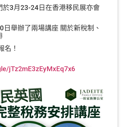
於3月23-24日在香港移民展亦會
及30日舉辦了兩場講座 關於新稅制、
排
報名！
.gle/jTz2mE3zEyMxEq7x6