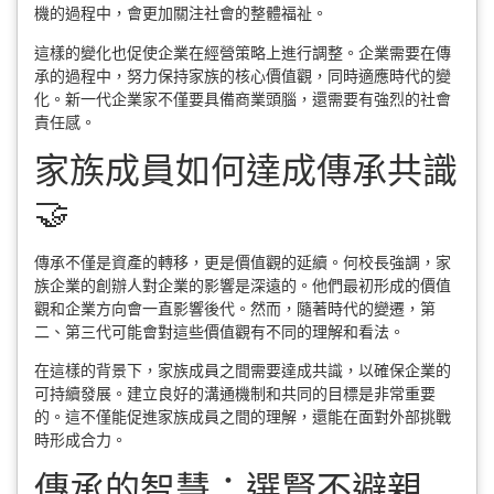
機的過程中，會更加關注社會的整體福祉。
這樣的變化也促使企業在經營策略上進行調整。企業需要在傳
承的過程中，努力保持家族的核心價值觀，同時適應時代的變
化。新一代企業家不僅要具備商業頭腦，還需要有強烈的社會
責任感。
家族成員如何達成傳承共識
🤝
傳承不僅是資產的轉移，更是價值觀的延續。何校長強調，家
族企業的創辦人對企業的影響是深遠的。他們最初形成的價值
觀和企業方向會一直影響後代。然而，隨著時代的變遷，第
二、第三代可能會對這些價值觀有不同的理解和看法。
在這樣的背景下，家族成員之間需要達成共識，以確保企業的
可持續發展。建立良好的溝通機制和共同的目標是非常重要
的。這不僅能促進家族成員之間的理解，還能在面對外部挑戰
時形成合力。
傳承的智慧：選賢不避親