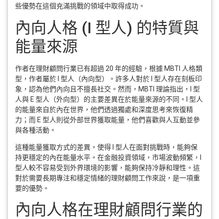
些優勢在這個充滿挑戰的領域中取得成功。
內向人格 (I 型人) 的特質與
能量來源
作者在理財顧問行業已有超過 20 年的經驗，根據 MBTI 人格類
型，作者屬於 I 型人（內向型）。許多人對於 I 型人存在刻板印
象，認為他們內向且不擅長社交。然而，MBTI 理論指出，I 型
人與 E 型人（外向型）的主要差異在於能量來源的不同。I 型人
的能量來自於內在世界，他們透過獨處和深度思考來恢復精
力；而 E 型人則從外部世界獲取能量，他們喜歡與人互動並參
與各種活動。
這種能量獲取方式的差異，使得 I 型人在面對挑戰時，能夠保
持更穩定的內在能量水平。在金融投資領域，市場波動頻繁，I
型人較不容易受到外界環境的影響，能夠保持冷靜和理性。這
對於需要長期專注和穩定情緒的理財顧問工作來說，是一項重
要的優勢。
內向人格在理財顧問行業的