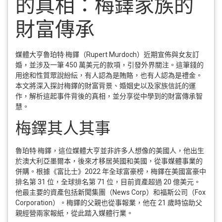
的真相：梅鐸家族的
財富傳承
媒體大亨魯珀特·梅鐸（Rupert Murdoch）近期宣佈與女友訂
婚，並涉及一筆 450 萬美元的款項，引發外界關注。這筆錢的
用途和性質眾說紛紜，有人認為是賄賂，也有人認為是禮金。
本文將深入探討梅鐸的財富背景、婚姻史以及家族信託的運
作，解析這起事件背後的真相，並分享從中學到的財富傳承智
慧。
梅鐸其人其事
魯珀特·梅鐸，這位媒體大亨並非許多人想像的美國人，他出生
於澳大利亞墨爾本，後來才移居英國和美國，從事媒體事業的
併購。根據《富比士》2022 年全球富豪榜，梅鐸在美國富豪中
排名第 31 位，全球排名第 71 位，目前資產超過 20 億美元。
他最主要的資產包括新聞集團（News Corp）和福斯公司（Fox
Corporation）。梅鐸的父親也從事報業，他在 21 歲時協助父
親經營兩家報紙，從此踏入媒體行業。