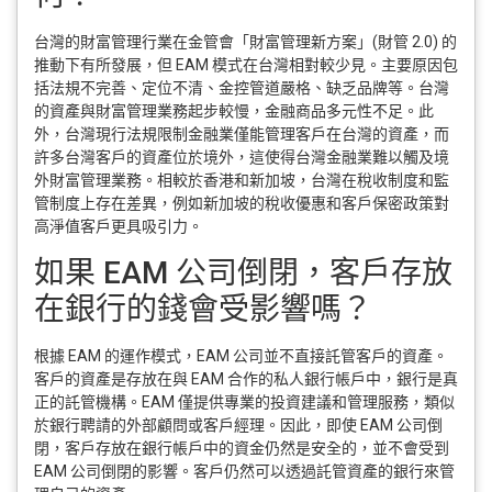
台灣的財富管理行業在金管會「財富管理新方案」(財管 2.0) 的
推動下有所發展，但 EAM 模式在台灣相對較少見。主要原因包
括法規不完善、定位不清、金控管道嚴格、缺乏品牌等。台灣
的資產與財富管理業務起步較慢，金融商品多元性不足。此
外，台灣現行法規限制金融業僅能管理客戶在台灣的資產，而
許多台灣客戶的資產位於境外，這使得台灣金融業難以觸及境
外財富管理業務。相較於香港和新加坡，台灣在稅收制度和監
管制度上存在差異，例如新加坡的稅收優惠和客戶保密政策對
高淨值客戶更具吸引力。
如果 EAM 公司倒閉，客戶存放
在銀行的錢會受影響嗎？
根據 EAM 的運作模式，EAM 公司並不直接託管客戶的資產。
客戶的資產是存放在與 EAM 合作的私人銀行帳戶中，銀行是真
正的託管機構。EAM 僅提供專業的投資建議和管理服務，類似
於銀行聘請的外部顧問或客戶經理。因此，即使 EAM 公司倒
閉，客戶存放在銀行帳戶中的資金仍然是安全的，並不會受到
EAM 公司倒閉的影響。客戶仍然可以透過託管資產的銀行來管