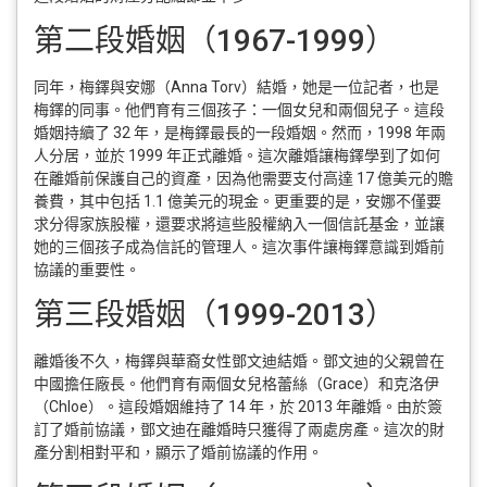
第二段婚姻（1967-1999）
同年，梅鐸與安娜（Anna Torv）結婚，她是一位記者，也是
梅鐸的同事。他們育有三個孩子：一個女兒和兩個兒子。這段
婚姻持續了 32 年，是梅鐸最長的一段婚姻。然而，1998 年兩
人分居，並於 1999 年正式離婚。這次離婚讓梅鐸學到了如何
在離婚前保護自己的資產，因為他需要支付高達 17 億美元的贍
養費，其中包括 1.1 億美元的現金。更重要的是，安娜不僅要
求分得家族股權，還要求將這些股權納入一個信託基金，並讓
她的三個孩子成為信託的管理人。這次事件讓梅鐸意識到婚前
協議的重要性。
第三段婚姻（1999-2013）
離婚後不久，梅鐸與華裔女性鄧文迪結婚。鄧文迪的父親曾在
中國擔任廠長。他們育有兩個女兒格蕾絲（Grace）和克洛伊
（Chloe）。這段婚姻維持了 14 年，於 2013 年離婚。由於簽
訂了婚前協議，鄧文迪在離婚時只獲得了兩處房產。這次的財
產分割相對平和，顯示了婚前協議的作用。