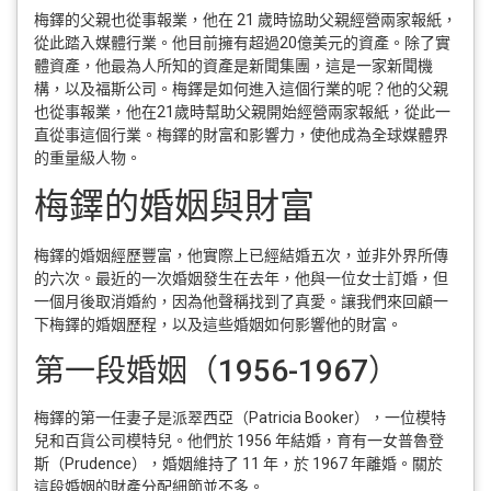
梅鐸的父親也從事報業，他在 21 歲時協助父親經營兩家報紙，
從此踏入媒體行業。他目前擁有超過20億美元的資產。除了實
體資產，他最為人所知的資產是新聞集團，這是一家新聞機
構，以及福斯公司。梅鐸是如何進入這個行業的呢？他的父親
也從事報業，他在21歲時幫助父親開始經營兩家報紙，從此一
直從事這個行業。梅鐸的財富和影響力，使他成為全球媒體界
的重量級人物。
梅鐸的婚姻與財富
梅鐸的婚姻經歷豐富，他實際上已經結婚五次，並非外界所傳
的六次。最近的一次婚姻發生在去年，他與一位女士訂婚，但
一個月後取消婚約，因為他聲稱找到了真愛。讓我們來回顧一
下梅鐸的婚姻歷程，以及這些婚姻如何影響他的財富。
第一段婚姻（1956-1967）
梅鐸的第一任妻子是派翠西亞（Patricia Booker），一位模特
兒和百貨公司模特兒。他們於 1956 年結婚，育有一女普魯登
斯（Prudence），婚姻維持了 11 年，於 1967 年離婚。關於
這段婚姻的財產分配細節並不多。