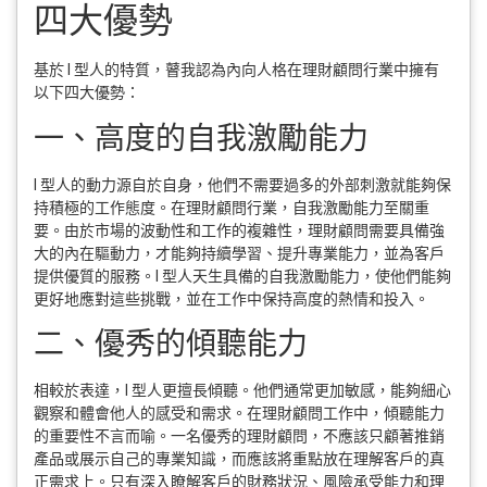
四大優勢
基於 I 型人的特質，瞽我認為內向人格在理財顧問行業中擁有
以下四大優勢：
一、高度的自我激勵能力
I 型人的動力源自於自身，他們不需要過多的外部刺激就能夠保
持積極的工作態度。在理財顧問行業，自我激勵能力至關重
要。由於市場的波動性和工作的複雜性，理財顧問需要具備強
大的內在驅動力，才能夠持續學習、提升專業能力，並為客戶
提供優質的服務。I 型人天生具備的自我激勵能力，使他們能夠
更好地應對這些挑戰，並在工作中保持高度的熱情和投入。
二、優秀的傾聽能力
相較於表達，I 型人更擅長傾聽。他們通常更加敏感，能夠細心
觀察和體會他人的感受和需求。在理財顧問工作中，傾聽能力
的重要性不言而喻。一名優秀的理財顧問，不應該只顧著推銷
產品或展示自己的專業知識，而應該將重點放在理解客戶的真
正需求上。只有深入瞭解客戶的財務狀況、風險承受能力和理