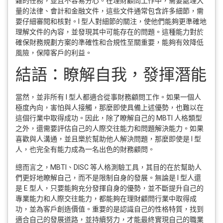
雜的任務，並且不容易分心。在理財顧問工作中，需要處理大
量的法律、會計和金融文件，這些文件通常包含許多細節，需
要仔細審閱和核對。I 型人對細節的關注，使他們能夠更準確地
理解文件的內容，並發現其中可能存在的問題。這種能力對於
確保財務規劃方案的準確性和合規性至關重要，能夠有效降低
風險，保障客戶的利益。
結語：瞭解自我，發揮潛能
當然，並非所有 I 型人都適合從事財務顧問工作。如果一個人
極度內向，害怕與人接觸，那麼即使具備上述優勢，也難以在
這個行業中取得成功。因此，除了瞭解自己的 MBTI 人格類型
之外，還需要評估自己的人際交往能力和問題解決能力。如果
喜歡與人溝通，並且樂於幫助他人解決問題，那麼即使是 I 型
人，也完全有能力成為一名出色的財務顧問。
總而言之，MBTI、DISC 等人格測驗工具，其目的在於幫助人
們更好地瞭解自己，而不是限制自身的發展。無論是 I 型人還
是 E 型人，只要能夠充分發揮自身的優勢，並不斷提升自己的
專業能力和人際交往能力，都能夠在理財顧問行業中取得成
功，並為客戶創造價值。重要的是認識自己的性格特質，找到
適合自己的發展道路，並持續努力，才能最終實現自己的職業