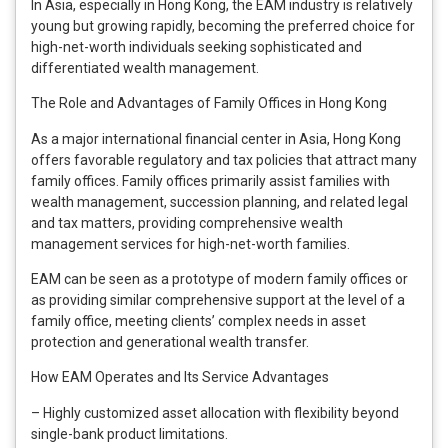
In Asia, especially in Hong Kong, the EAM industry is relatively
young but growing rapidly, becoming the preferred choice for
high-net-worth individuals seeking sophisticated and
differentiated wealth management.
The Role and Advantages of Family Offices in Hong Kong
As a major international financial center in Asia, Hong Kong
offers favorable regulatory and tax policies that attract many
family offices. Family offices primarily assist families with
wealth management, succession planning, and related legal
and tax matters, providing comprehensive wealth
management services for high-net-worth families.
EAM can be seen as a prototype of modern family offices or
as providing similar comprehensive support at the level of a
family office, meeting clients’ complex needs in asset
protection and generational wealth transfer.
How EAM Operates and Its Service Advantages
– Highly customized asset allocation with flexibility beyond
single-bank product limitations.