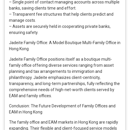
– Single point of contact managing accounts across multiple
banks, saving clients time and effort.
– Transparent fee structures that help clients predict and
manage costs.
– Assets are securely held in cooperating private banks,
ensuring safety.
Jadeite Family Office: A Model Boutique Multi-Family Office in
Hong Kong
Jadeite Family Office positions itself as a boutique multi-
family office offering diverse services ranging from asset
planning and tax arrangements to immigration and
philanthropy. Jadeite emphasizes client-centricity,
transparency, and long-term partnerships, fully reflecting the
comprehensive needs of high-net-worth clients served by
EAM and family offices.
Conclusion: The Future Development of Family Offices and
EAM in Hong Kong
The family office and EAM markets in Hong Kong are rapidly
expanding. Their flexible and client-focused service models