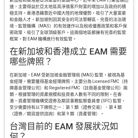
速，主要得益於亞太地區高淨值客戶財富的增加以及政府的積
極支持。香港憑藉靠近中國大陸的地理優勢，吸引了大量富豪
和金融人才。新加坡則因其安全的司法管轄區、完善的法治環
境、監管機構（MAS）的有效運作以及稅收優惠政策和客戶保
密政策，吸引了全球頂級客戶。這兩個地區都擁有完善的監管
框架，對 EAM 機構進行有效監管。
在新加坡和香港成立 EAM 需要
哪些牌照？
在新加坡，EAM 受新加坡金融管理局 (MAS) 監管，被視為基
金經理。需要獲得基金經理牌照，主要分為 Licensed FMC（持
牌基金管理公司）和 Registered FMC（註冊基金管理公司）兩
類，根據管理的資產規模和投資者人數有不同的限制。在香
港，資產管理機構受證券及期貨事務監察委員會 (SFC) 監管，
至少需要持有以下牌照之一：第 1 類（證券交易）、第 4 類
（證券／期貨提供諮詢）和第 9 類（資產管理）。
台灣目前的 EAM 發展狀況如
何？