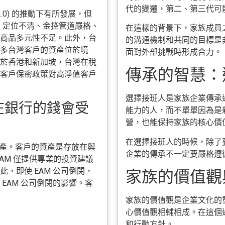
代的變遷，第二、第三代可
0) 的推動下有所發展，但
、定位不清、金控管道嚴格、
在這樣的背景下，家族成員
商品多元性不足。此外，台
的溝通機制和共同的目標是
多台灣客戶的資產位於境
面對外部挑戰時形成合力。
於香港和新加坡，台灣在稅
傳承的智慧：選
客戶保密政策對高淨值客戶
選擇接班人是家族企業傳承
放在銀行的錢會受
能力的人，而不單單因為是
營，也能保持家族的核心價
在選擇接班人的時候，除了
的資產。客戶的資產是存放在與
企業的傳承不一定要嚴格遵
AM 僅提供專業的投資建議
，即使 EAM 公司倒閉，
家族的價值觀與
EAM 公司倒閉的影響。客
家族的價值觀是企業文化的
心價值觀相輔相成。在這個
和行動方針。