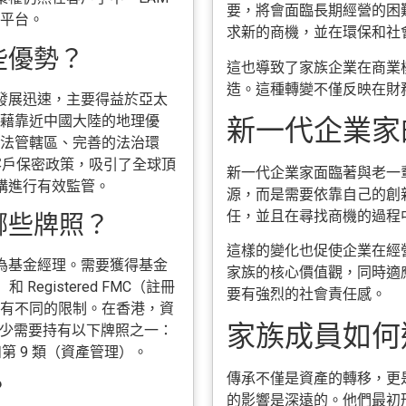
要，將會面臨長期經營的困
平台。
求新的商機，並在環保和社
些優勢？
這也導致了家族企業在商業
造。這種轉變不僅反映在財
業發展迅速，主要得益於亞太
藉靠近中國大陸的地理優
新一代企業家的
法管轄區、完善的法治環
客戶保密政策，吸引了全球頂
新一代企業家面臨著與老一
機構進行有效監管。
源，而是需要依靠自己的創
任，並且在尋找商機的過程
哪些牌照？
這樣的變化也促使企業在經
被視為基金經理。需要獲得基金
家族的核心價值觀，同時適
Registered FMC（註冊
要有強烈的社會責任感。
有不同的限制。在香港，資
家族成員如何達
，至少需要持有以下牌照之一：
第 9 類（資產管理）。
傳承不僅是資產的轉移，更
？
的影響是深遠的。他們最初