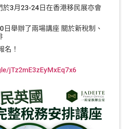
於3月23-24日在香港移民展亦會
及30日舉辦了兩場講座 關於新稅制、
排
報名！
.gle/jTz2mE3zEyMxEq7x6