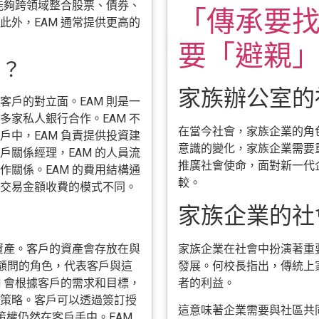
能夠跨領域整合股票、債券、
「傳承要找
外，EAM 通常提供更高的
要「避親
別？
家族辦公室的
戶的對立面。EAM 則是一
家私人銀行合作。EAM 不
在當今社會，家族企業的角
中，EAM 負責提供投資建
意識的變化，家族企業需要
關係經理，EAM 的人員流
推廣社會使命，面對新一代
關係。EAM 的費用結構通
較。
交易金額收費的模式不同。
家族企業的社會
家族企業在社會中扮演著重
資產。客戶的資產會存放在與
發展。何校長指出，傳統上
方顧問的角色，代表客戶與這
者的利益。
 會根據客戶的需求和目標，
策略。客戶可以透過簽訂授
這意味著企業需要與社區共
策權仍然在客戶手中。EAM