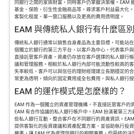
同銀行之間的家族財富，同時客戶仍掌握決策權。EAM 
基金、保險、衍生性金融商品等，尋求客戶利益最大化。此
客製化程度、單一窗口服務以及更高的費用透明度。
EAM 與傳統私人銀行有什麼區
傳統私人銀行通常以銷售自身產品為主要目標，可能站在客
個獨立於銀行的第三方平台，以客戶為中心，代表客戶與多
直接託管客戶資產，資產仍存放在客戶選擇的私人銀行帳戶
議和管理服務。相較於私人銀行內部可能流動性較高的客戶
失率較低，客戶可以與信任的理財經理建立長期穩定的合作
常更為透明，傾向於固定費用或全包費用，與私人銀行按
EAM 的運作模式是怎麼樣的？
EAM 作為一個獨立的資產管理機構，不直接託管客戶的
EAM 有合作協議的私人銀行帳戶中。EAM 扮演著第三
些私人銀行互動，整合客戶在不同銀行的資產資訊。EAM
提供客製化的投資建議和資產配置方案，並協助執行投資
權書，讓 EAM 代為處理與銀行的相關事務，但最終的決