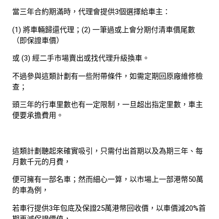
當三年合約期滿時，代理會提供3個選擇給車主：
(1) 將車輛歸還代理；(2) 一筆過或上會分期付清車價尾數
（即保證車價）
或 (3) 經二手市場賣出或找代理升級換車。
不過參與這類計劃有一些附帶條件，如需定期回原廠維修檢
查；
頭三年的行車里數也有一定限制，一旦超出指定里數，車主
便要承擔費用。
這類計劃聽起來確實吸引，只需付出首期以及為期三年、每
月數千元的月費，
便可擁有一部名車；然而細心一算，以市場上一部港幣50萬
的車為例，
若車行提供3年包底及保證25萬港幣回收價，以車價減20%首
期再減保證價值，