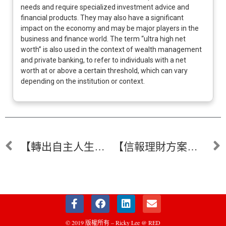
needs and require specialized investment advice and
financial products. They may also have a significant
impact on the economy and may be major players in the
business and finance world. The term “ultra high net
worth” is also used in the context of wealth management
and private banking, to refer to individuals with a net
worth at or above a certain threshold, which can vary
depending on the institution or context.
【轉出自主人生系列】事業與夢想與其2選1, 何不1+1? – RUBY WONG
【信報理財方案】李立基: 「移民」利用離岸保單延稅省稅
© 2019 版權所有 – Ricky Lee @ RED