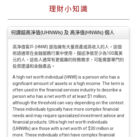
理財小知識
何謂超高淨值(UHNWIs) 及 高淨值(HNWIs) 個人
高净值客戶 (HNWI) 是指擁有大量資產或高收入的人。這個
術語通常在金融服務行業中使用，描述净值至少為100萬美
元的人。這些人通常有更複雜的財務需求，可能需要專門的
投資建議和金融產品。
A high net worth individual (HNWI) is a person who has a
significant amount of assets or a high income. The term is
often used in the financial services industry to describe a
person who has a net worth of at least $1 million,
although the threshold can vary depending on the context.
These individuals typically have more complex financial
needs and may require specialized investment advice and
financial products. Ultra high net worth individuals
(UHNWIs) are those with a net worth of $30 million or
more. These individuals often have complex financial