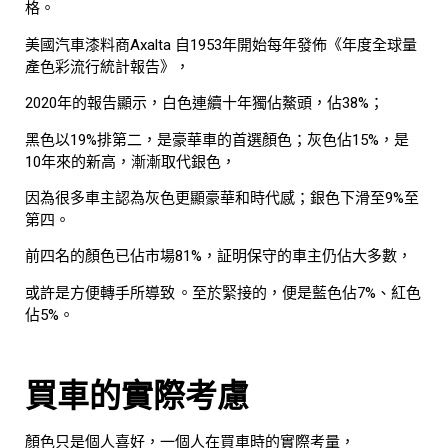
格。
美國汽車漆料商Axalta 自1953年開始每年發佈《年度全球量
產色彩流行統計報告》，
2020年的報告顯示，白色連續十年獨佔鰲頭，佔38%；
黑色以19%排第二，是豪華車的首選顏色；灰色佔15%，是
10年來的新高，漸漸取代銀色，
因為很多車主認為灰色更顯豪華和時代感；銀色下滑至9%至
第四。
前四名的顏色已佔市場81%，証明保守的車主仍佔大多數，
或許是方便轉手所導致 。至於緊接的，便是藍色佔7%、紅色
佔5%。
買車的實際考慮
顏色只是個人喜好，一個人在買車時的實際考量，