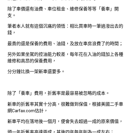
除了車價還有油費、車位租金、維修保養等等「養車」開
支。
筆者本人就有這個沉痛的領悟：相比買車時一筆過潑出去的
錢，
最貴的還是保養的費用、油錢，及放在車房浪費了的時間；
另外如果坐駕的控油能力較差，每年花在入油的錢加上各種
維修和高昂的保養費用，
分分鐘比換一架新車還要多。
除了「養車」費用，折舊率是最容易被忽略的成本。
新車的折舊率其實十分高，很難做到保值，根據美國二手車
網Carfax.com估計，
新車平均在落地後一個月，便會失去超過一成的原來價值，
頭一年折舊率高達兩成，其後四年每年則為一成左右；