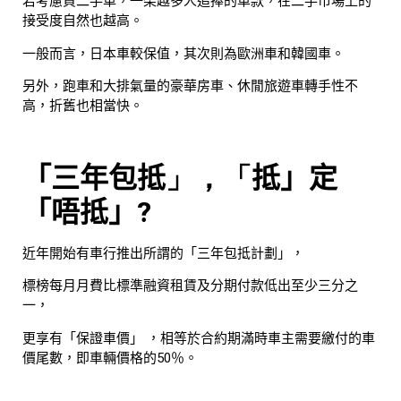
若考慮買二手車，一架越多人追捧的車款，在二手市場上的
接受度自然也越高。
一般而言，日本車較保值，其次則為歐洲車和韓國車。
另外，跑車和大排氣量的豪華房車、休閒旅遊車轉手性不
高，折舊也相當快。
「三年包抵
」，「
抵」定
「唔抵」?
近年開始有車行推出所謂的「三年包抵計劃」，
標榜每月月費比標準融資租賃及分期付款低出至少三分之
一，
更享有「保證車價」 ，相等於合約期滿時車主需要繳付的車
價尾數，即車輛價格的50％。