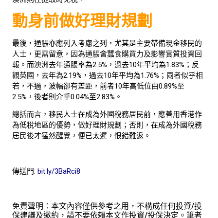
動身前做好理財規劃
最後，通脹亦應列入考慮之列，尤其是主要帶備現金移民的
人士，更需留意，因為通脹會蠶食購買力及影響實質投資回
報。而澳洲去年通脹率為2.5%，過去10年平均為1.83%；反
觀英國，去年為2.19%，過去10年平均為1.76%；兩者似乎相
若，不過，波幅卻有差距，前者10年高低位由0.89%至
2.5%，後者則介乎0.04%至2.83%。
總括而言，移民人士在成為外國稅務居民前，應善用香港作
為低稅地區的優勢，做好理財規劃；否則，在成為外國稅務
居民後才猛然醒覺，便已太遲，恨錯難返。
傳送門:
bit.ly/3BaRci8
免責聲明：本文內容僅供參考之用，不構成任何投資/投
保建議及邀約，請不要依賴本文作投資/投保決定。筆者