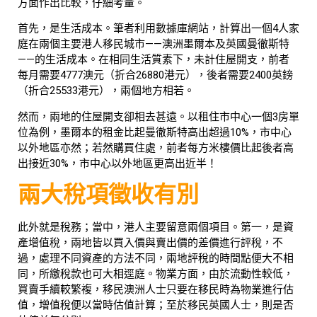
方面作出比較，仔細考量。
首先，是生活成本。筆者利用數據庫網站，計算出一個4人家
庭在兩個主要港人移民城市——澳洲墨爾本及英國曼徹斯特
——的生活成本。在相同生活質素下，未計住屋開支，前者
每月需要4777澳元（折合26880港元），後者需要2400英鎊
（折合25533港元），兩個地方相若。
然而，兩地的住屋開支卻相去甚遠。以租住市中心一個3房單
位為例，墨爾本的租金比起曼徹斯特高出超過10%，市中心
以外地區亦然；若然購買住處，前者每方米樓價比起後者高
出接近30%，市中心以外地區更高出近半！
兩大稅項徵收有別
此外就是稅務；當中，港人主要留意兩個項目。第一，是資
產增值稅，兩地皆以買入價與賣出價的差價進行評稅，不
過，處理不同資產的方法不同，兩地評稅的時間點便大不相
同，所繳稅款也可大相逕庭。物業方面，由於流動性較低，
買賣手續較繁複，移民澳洲人士只要在移民時為物業進行估
值，增值稅便以當時估值計算；至於移民英國人士，則是否