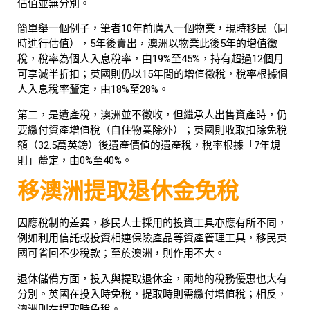
估值並無分別。
簡單舉一個例子，筆者10年前購入一個物業，現時移民（同
時進行估值），5年後賣出，澳洲以物業此後5年的增值徵
稅，稅率為個人入息稅率，由19%至45%，持有超過12個月
可享減半折扣；英國則仍以15年間的增值徵稅，稅率根據個
人入息稅率釐定，由18%至28%。
第二，是遺產稅，澳洲並不徵收，但繼承人出售資產時，仍
要繳付資產增值稅（自住物業除外）；英國則收取扣除免稅
額（32.5萬英鎊）後遺產價值的遺產稅，稅率根據「7年規
則」釐定，由0%至40%。
移澳洲提取退休金免稅
因應稅制的差異，移民人士採用的投資工具亦應有所不同，
例如利用信託或投資相連保險產品等資產管理工具，移民英
國可省回不少稅款；至於澳洲，則作用不大。
退休儲備方面，投入與提取退休金，兩地的稅務優惠也大有
分別。英國在投入時免稅，提取時則需繳付增值稅；相反，
澳洲則在提取時免稅。